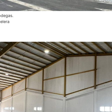
odegas.
elera