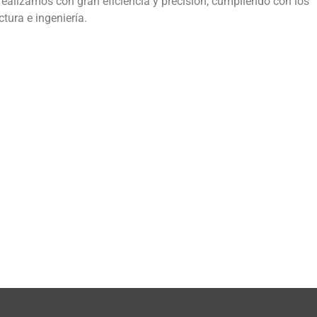
 realizamos con gran eficiencia y precisión, cumpliendo con los
tura e ingeniería.